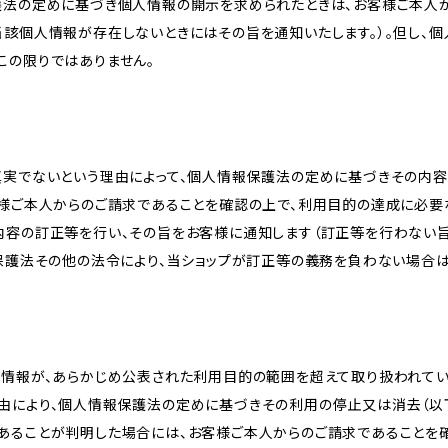
護法の定めに基づき個人情報の開示を求められたときは、お客様ご本人
当該個人情報が存在しないときにはその旨を通知いたします。）。但し、
この限りではありません。
真実でないという理由によって、個人情報保護法の定めに基づきその内容
客様ご本人からのご請求であることを確認の上で、利用目的の達成に必要
内容の訂正等を行い、その旨をお客様に通知します（訂正等を行わない
報保護法その他の法令により、当ショップが訂正等の義務を負わない場合は
人情報が、あらかじめ公表された利用目的の範囲を超えて取り扱われて
由により、個人情報保護法の定めに基づきその利用の停止又は消去（以下
あることが判明した場合には、お客様ご本人からのご請求であることを