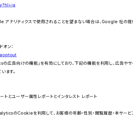
y?hl=ja
e アナリティクスで使用されることを望まない場合は、Google 社の提供
アドオン：
gaoptout
lyticsの広告向けの機能」を有効にしており、下記の機能を利用し、広告やサイト改
ています。
属性レポートとユーザー属性レポートとインタレスト レポート
AnalyticsのCookieを利用して、お客様の年齢・性別・閲覧履歴・本