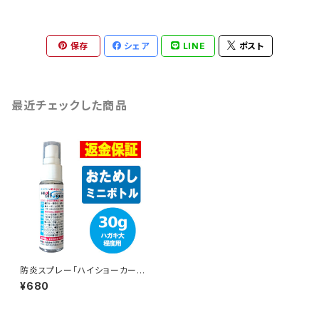
保存
シェア
LINE
ポスト
最近チェックした商品
防炎スプレー「ハイショーカー」
（防炎加工剤）30gスプレー（ハ
¥680
ガキ大程度用）